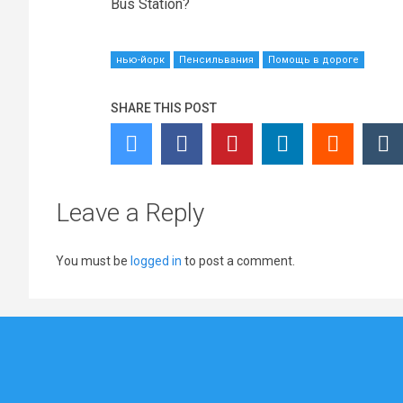
Bus Station?
нью-йорк
Пенсильвания
Помощь в дороге
SHARE THIS POST
Leave a Reply
You must be
logged in
to post a comment.