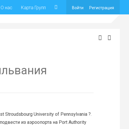
О нас
Карта Групп
Войти
Регистрация
ильвания
Stroudsbourg University of Pennsylvania ?.
двести из аэроопорта на Port Authority