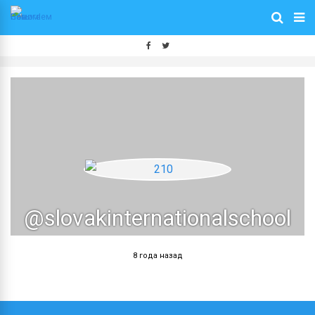
@slovakinternationalschool
8 года назад