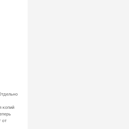
Отдельно
я копий
Теперь
т от