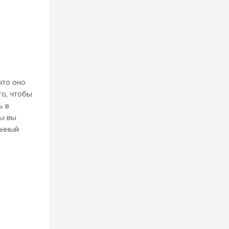
что оно
го, чтобы
ь в
бы вы
анный