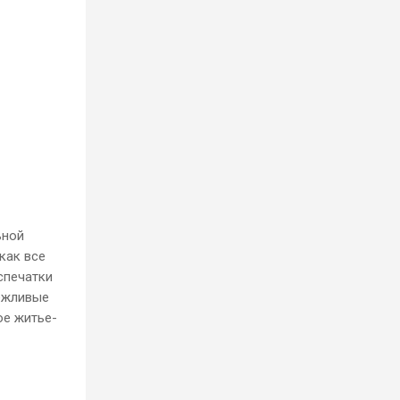
и
ьной
как все
спечатки
режливые
ое житье-