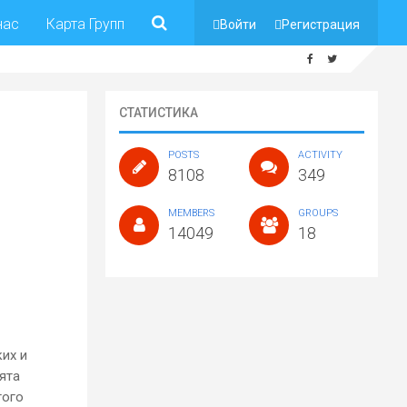
нас
Карта Групп
Войти
Регистрация
СТАТИСТИКА
POSTS
ACTIVITY
8108
349
MEMBERS
GROUPS
14049
18
их и
ята
того