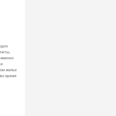
 одно
ункты,
т именно
 и
ком жилье
 во время