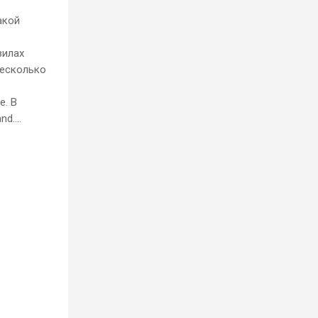
акой
вилах
несколько
е. В
d....